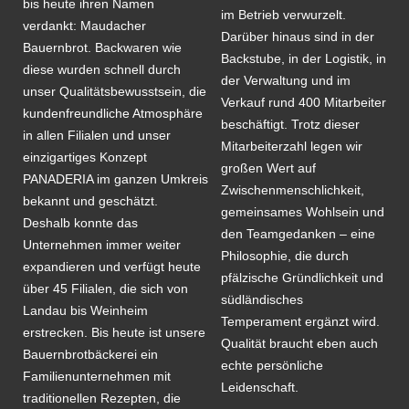
bis heute ihren Namen
im Betrieb verwurzelt.
verdankt: Maudacher
Darüber hinaus sind in der
Bauernbrot. Backwaren wie
Backstube, in der Logistik, in
diese wurden schnell durch
der Verwaltung und im
unser Qualitätsbewusstsein, die
Verkauf rund 400 Mitarbeiter
kundenfreundliche Atmosphäre
beschäftigt. Trotz dieser
in allen Filialen und unser
Mitarbeiterzahl legen wir
einzigartiges Konzept
großen Wert auf
PANADERIA im ganzen Umkreis
Zwischenmenschlichkeit,
bekannt und geschätzt.
gemeinsames Wohlsein und
Deshalb konnte das
den Teamgedanken – eine
Unternehmen immer weiter
Philosophie, die durch
expandieren und verfügt heute
pfälzische Gründlichkeit und
über 45 Filialen, die sich von
südländisches
Landau bis Weinheim
Temperament ergänzt wird.
erstrecken. Bis heute ist unsere
Qualität braucht eben auch
Bauernbrotbäckerei ein
echte persönliche
Familienunternehmen mit
Leidenschaft.
traditionellen Rezepten, die