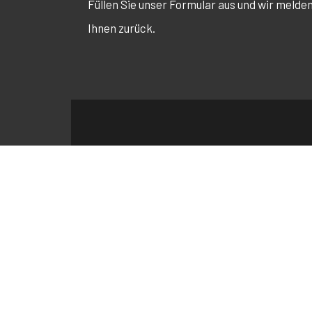
Füllen Sie unser Formular aus und wir melde
Ihnen zurück.
KONTAKTFORMULAR
Vor und Nachname
*
E-Mail
*
Betreff
*